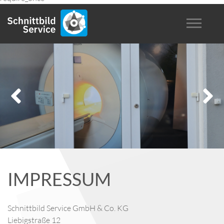
Liebigstraße 12
48301 Nottuln
Handelsregister: HRA 2225
Registergericht: Amtsgericht Coesfeld
Vertreten durch:
Achim Kopka, Geschäftsführer
Handelsregister: HRA 2225
Registergericht: Amtsgericht Coesfeld
KONTAKT
Telefon: 0 25 02 / 22 35 50
Telefax: 0 25 02 / 22 35 51
E-Mail: info@schnittbildservice.de