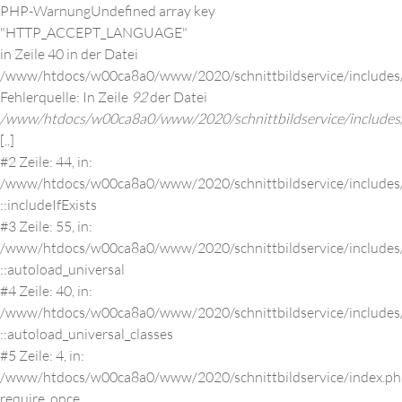
PHP-Warnung
Undefined array key
"HTTP_ACCEPT_LANGUAGE"
in Zeile 40 in der Datei
/www/htdocs/w00ca8a0/www/2020/schnittbildservice/includes
Fehlerquelle: In Zeile
92
der Datei
/www/htdocs/w00ca8a0/www/2020/schnittbildservice/includes/
[..]
#2 Zeile: 44, in:
/www/htdocs/w00ca8a0/www/2020/schnittbildservice/includes/c
::includeIfExists
#3 Zeile: 55, in:
/www/htdocs/w00ca8a0/www/2020/schnittbildservice/includes/c
::autoload_universal
#4 Zeile: 40, in:
Previous
Next
/www/htdocs/w00ca8a0/www/2020/schnittbildservice/includes
::autoload_universal_classes
IMPRESSUM
#5 Zeile: 4, in:
/www/htdocs/w00ca8a0/www/2020/schnittbildservice/index.ph
require_once
Schnittbild Service GmbH & Co. KG