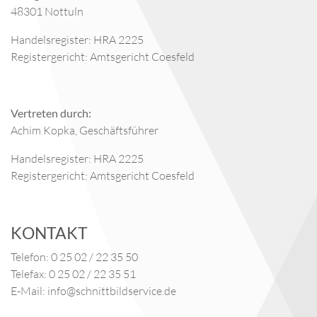
UMSATZSTEUER-ID
Umsatzsteuer-Identifikationsnummer gemäß § 27 a
Umsatzsteuergesetz:
DE224616936
VERBRAUCHER­STREIT­
BEILEGUNG/UNIVERSAL­
SCHLICHTUNGS­STELLE
Wir sind nicht bereit oder verpflichtet, an
Streitbeilegungsverfahren vor einer
Verbraucherschlichtungsstelle teilzunehmen.