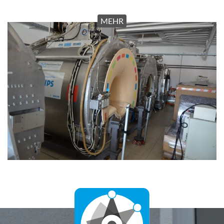
Schnittbild Service GmbH & Co. KG
Liebigstraße 12
48301 Nottuln
Tel. 0 25 02 / 22 35 50
Fax 0 25 02 / 22 35 51
E-Mail
info@schnittbildservice.de
Impressum
Datenschutz